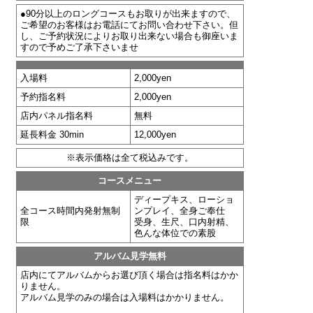
●90分以上のロングコースもお取りが出来ますので、
●90分以上のロングコースもお取りが出来ますので、
ご希望のお客様はお電話にてお問い合わせ下さい。但
ご希望のお客様はお電話にてお問い合わせ下さい。但
し、ご予約状況によりお取り出来ない場合も御座いま
し、ご予約状況によりお取り出来ない場合も御座いま
すので予めご了承下さいませ
すので予めご了承下さいませ
入場料
入場料
2,000yen
2,000yen
予約指名料
予約指名料
2,000yen
2,000yen
店内パネル指名料
店内パネル指名料
無料
無料
延長料金 30min
延長料金 30min
12,000yen
12,000yen
※表示価格は全て税込みです。
※表示価格は全て税込みです。
コースメニュー
コースメニュー
ディープキス、ローショ
ディープキス、ローショ
全コース時間内発射無制
全コース時間内発射無制
ンプレイ、全身ご奉仕
ンプレイ、全身ご奉仕
限
限
受身、生尺、口内射精、
受身、生尺、口内射精、
色んな体位での素股
色んな体位での素股
アルバム見学無料
アルバム見学無料
店内にてアルバムからお選び頂く場合は指名料はかか
店内にてアルバムからお選び頂く場合は指名料はかか
りません。
りません。
アルバム見学のみの場合は入場料はかかりません。
アルバム見学のみの場合は入場料はかかりません。