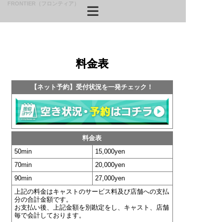
FRONTIER（フロンティア）
料金表
料金表
【ネット予約】受付状況を一発チェック！
【ネット予約】受付状況を一発チェック！
料金表
料金表
50min
50min
15,000yen
15,000yen
70min
70min
20,000yen
20,000yen
90min
90min
27,000yen
27,000yen
上記の料金はキャストのサービス料及び店舗への支払
上記の料金はキャストのサービス料及び店舗への支払
分の合計金額です。
分の合計金額です。
お支払い後、上記金額を別勘定をし、キャスト、店舗
お支払い後、上記金額を別勘定をし、キャスト、店舗
毎で会計しております。
毎で会計しております。